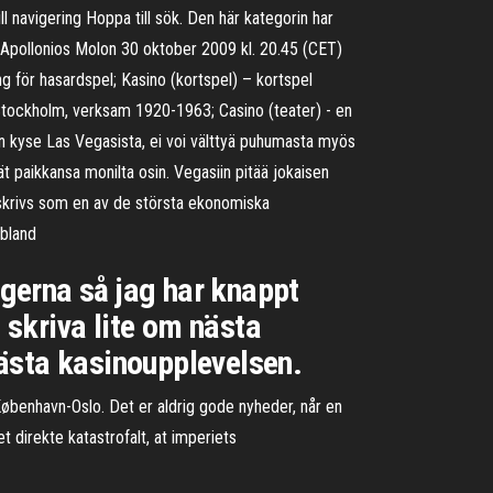
ll navigering Hoppa till sök. Den här kategorin har
. Apollonios Molon 30 oktober 2009 kl. 20.45 (CET)
g för hasardspel; Kasino (kortspel) – kortspel
Stockholm, verksam 1920-1963; Casino (teater) - en
n kyse Las Vegasista, ei voi välttyä puhumasta myös
ät paikkansa monilta osin. Vegasiin pitää jokaisen
eskrivs som en av de största ekonomiska
 bland
lgerna så jag har knappt
 skriva lite om nästa
 bästa kasinoupplevelsen.
København-Oslo. Det er aldrig gode nyheder, når en
 direkte katastrofalt, at imperiets