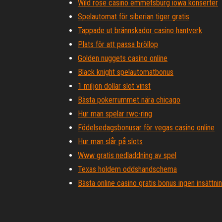
Wild rose casino emmetsburg iowa konserter
Spelautomat för siberian tiger gratis
Tappade ut brännskador casino hantverk
Plats för att passa bröllop
Golden nuggets casino online
Black knight spelautomatbonus
1 miljon dollar slot vinst
Bästa pokerrummet nära chicago
Hur man spelar rwc-ring
Födelsedagsbonusar för vegas casino online
Hur man slår på slots
Www gratis nedladdning av spel
Texas holdem oddshandschema
Bästa online casino gratis bonus ingen insättni
Blackjack grundläggande strategi tränare app