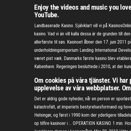
Enjoy the videos and music you love,
YouTube.
Landbaserade Kasino. Självklart vill vi på KasinosOnlin
kasino. Vad vi än vill kalla dessa är de grunden till
allerførste til søs. Kasinoet åbner den 17. juni 2011
underholdningsimperium Landing International Develop
været pist væk. Danmarks første kasino blev etableret
København. Regeringen besluttede i 2010, at der kunne g
Om cookies på våra tjänster. Vi har 
upplevelse av våra webbplatser. Om
Det er aldrig gode nyheder, når en person er sporløs
katastrofalt, at imperiets bestyrelsesformand og hov
Helsingør, og først i 1990 kom der yderligere tillade
op tilfire kasinoer i … OPERATION KASINO. 1 min. Hov