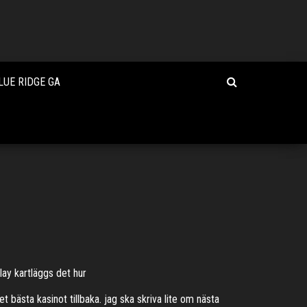
LUE RIDGE GA
lay kartläggs det hur
t bästa kasinot tillbaka. jag ska skriva lite om nästa