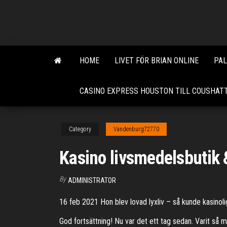
Skip
to
the
content
HOME
LIVET FÖR BRIAN ONLINE
PAL
CASINO EXPRESS HOUSTON TILL COUSHAT
Category
Vandenburg72770
Kasino livsmedelsbutik
By
ADMINISTRATOR
16 feb 2021 Hon blev lovad lyxliv – så kunde kasinol
God fortsättning! Nu var det ett tag sedan. Varit så mk