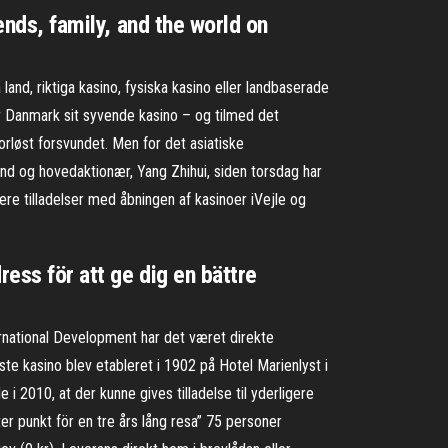
ends, family, and the world on
land, riktiga kasino, fysiska kasino eller landbaserade
får Danmark sit syvende kasino – og tilmed det
orløst forsvundet. Men for det asiatiske
nd og hovedaktionær, Yang Zhihui, siden torsdag har
ere tilladelser med åbningen af kasinoer iVejle og
ress för att ge dig en bättre
ernational Development har det været direkte
te kasino blev etableret i 1902 på Hotel Marienlyst i
i 2010, at der kunne gives tilladelse til yderligere
r punkt för en tre års lång resa” 75 personer